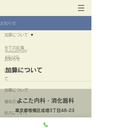
お知らせ
加算について
全ての記事
bluesub2020
6月12日
お知らせ
加算について
区民検診につい
て
加算について
よこた内科・消化器科
福祉の方
東京都板橋区成増3丁目48-23
処方について
03-3977-3391
TEL