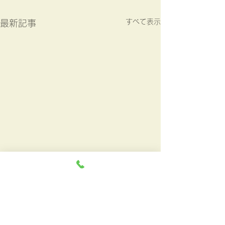
すべて表示
最新記事
福祉の方
加算について
初診の方は医療券をご持参く
☆ 電子的診療情
コメント
ださい 診療明細書が必要な
整備加算 当
場合はお申し出ください お
ンライン資格確認