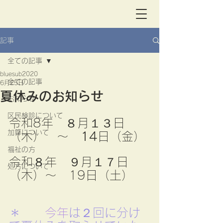
記事
全ての記事
bluesub2020
全ての記事
6月25日
夏休みのお知らせ
お知らせ
区民検診について
令和8年　８月１３日
加算について
（木）　～　
14
日（金）
福祉の方
令和８年　９月１７日
処方について
（木）～　19日（土）
＊　　
今年
は２回に分け